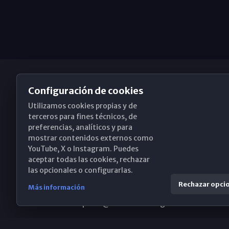
Configuración de cookies
Utilizamos cookies propias y de
Obispado de Málaga
terceros para fines técnicos, de
preferencias, analíticos y para
mostrar contenidos externos como
YouTube, X o Instagram. Puedes
Santa María, 18-20. 29015 Málaga
aceptar todas las cookies, rechazar
las opcionales o configurarlas.
(+34) 952 224 386
Rechazar opci
Más información
obispado@diocesismalaga.es