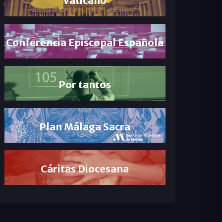
Conferencia Episcopal Española
Por tantos
Plan Málaga Sacra
Cáritas Diocesana