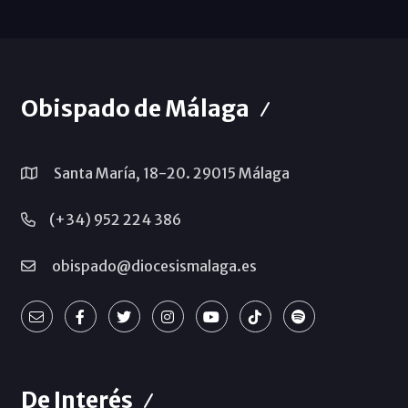
Obispado de Málaga
Santa María, 18-20. 29015 Málaga
(+34) 952 224 386
obispado@diocesismalaga.es
De Interés