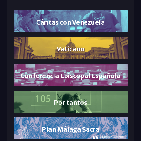
Cáritas con Venezuela
Vaticano
Conferencia Episcopal Española
Por tantos
Plan Málaga Sacra