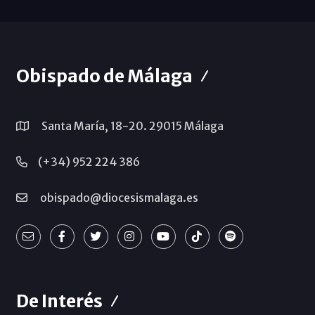
Obispado de Málaga
Santa María, 18-20. 29015 Málaga
(+34) 952 224 386
obispado@diocesismalaga.es
De Interés