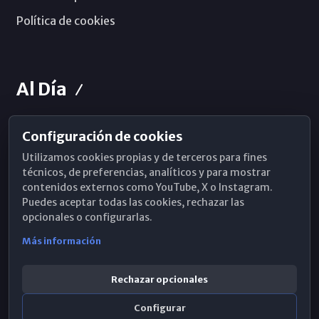
Política de cookies
Al Día
Configuración de cookies
Horarios de Misa
Utilizamos cookies propias y de terceros para fines
Hemeroteca
técnicos, de preferencias, analíticos y para mostrar
contenidos externos como YouTube, X o Instagram.
WhatsApp
Puedes aceptar todas las cookies, rechazar las
opcionales o configurarlas.
Más información
Rechazar opcionales
Configurar