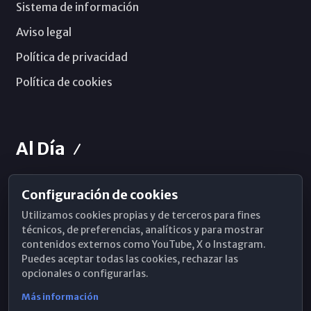
Sistema de información
Aviso legal
Política de privacidad
Política de cookies
Al Día
Configuración de cookies
Horarios de Misa
Utilizamos cookies propias y de terceros para fines
Hemeroteca
técnicos, de preferencias, analíticos y para mostrar
contenidos externos como YouTube, X o Instagram.
WhatsApp
Puedes aceptar todas las cookies, rechazar las
opcionales o configurarlas.
Más información