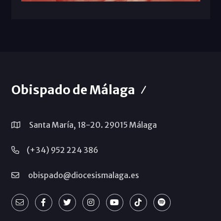
Obispado de Málaga
Santa María, 18-20. 29015 Málaga
(+34) 952 224 386
obispado@diocesismalaga.es