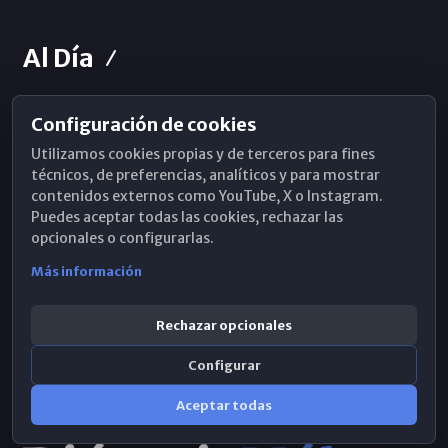
Al Día
Configuración de cookies
Horarios de Misa
Utilizamos cookies propias y de terceros para fines
Hemeroteca
técnicos, de preferencias, analíticos y para mostrar
contenidos externos como YouTube, X o Instagram.
WhatsApp
Puedes aceptar todas las cookies, rechazar las
opcionales o configurarlas.
Más información
Rechazar opcionales
Configurar
Aceptar todas