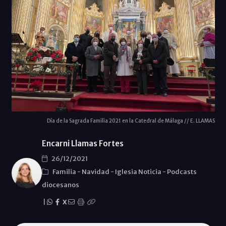
Día de la Sagrada Familia 2021 en la Catedral de Málaga // E. LLAMAS
Encarni Llamas Fortes
26/12/2021
Familia
-
Navidad
-
Iglesia Noticia
-
Podcasts
diocesanos
|
X