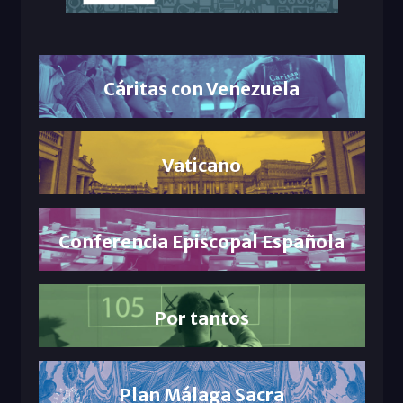
Cáritas con Venezuela
Vaticano
Conferencia Episcopal Española
Por tantos
Plan Málaga Sacra