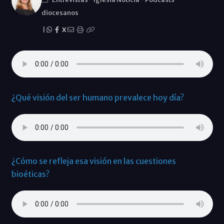
diocesanos
|
X
¿Qué visión del ser humano prevalece hoy día?
¿Cómo se refleja esa visión en las cuestiones
bioéticas?