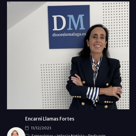
Encarni Llamas Fortes
11/12/2023
Entrevistas
-
Iglesia Noticia
-
Podcasts