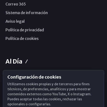
Correo 365
Sistema de información
Aviso legal
Política de privacidad
Política de cookies
Al Día
Configuración de cookies
Horarios de Misa
Utilizamos cookies propias y de terceros para fines
Hemeroteca
técnicos, de preferencias, analíticos y para mostrar
contenidos externos como YouTube, X o Instagram.
WhatsApp
Puedes aceptar todas las cookies, rechazar las
opcionales o configurarlas.