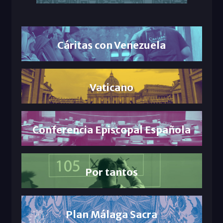
Cáritas con Venezuela
Vaticano
Conferencia Episcopal Española
Por tantos
Plan Málaga Sacra