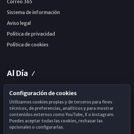
Correo 365
Sistema de información
Aviso legal
Política de privacidad
Política de cookies
Al Día
Configuración de cookies
Horarios de Misa
Utilizamos cookies propias y de terceros para fines
Hemeroteca
técnicos, de preferencias, analíticos y para mostrar
contenidos externos como YouTube, X o Instagram.
WhatsApp
Puedes aceptar todas las cookies, rechazar las
opcionales o configurarlas.