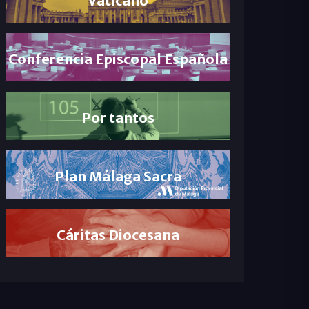
Conferencia Episcopal Española
Por tantos
Plan Málaga Sacra
Cáritas Diocesana