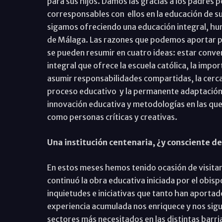
para sus hijos. Damos las gracias a los padres 
corresponsables con ellos en la educación de s
sigamos ofreciendo una educación integral, hu
de Málaga. Las razones que podemos aportar pa
se pueden resumir en cuatro ideas: estar conv
integral que ofrece la escuela católica, la impo
asumir responsabilidades compartidas, la cerca
proceso educativo y la permanente adaptación a
innovación educativa y metodologías en las qu
como personas críticas y creativas.
Una institución centenaria, ¿y consciente de
En estos meses hemos tenido ocasión de visitar
continuó la obra educativa iniciada por el obi
inquietudes e iniciativas que tanto han aportad
experiencia acumulada nos enriquece y nos sig
sectores más necesitados en las distintas bar