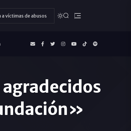
 a víctimas de abusos
a
 agradecidos
 Fundación»