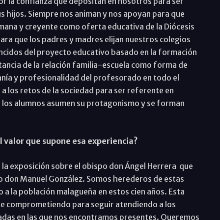
por la confianza que depositan en nosotros para ser
us hijos. Siempre nos animan y nos apoyan para que
mana y creyente como oferta educativa de la Diócesis
ra que los padres y madres elijan nuestros colegios
encidos del proyecto educativo basado en la formación
rtancia de la relación familia-escuela como forma de
nía y profesionalidad del profesorado en todo el
 los retos de la sociedad para ser referente en
e los alumnos asumen su protagonismo y se forman
l valor que supone esa experiencia?
 la exposición sobre el obispo don Ángel Herrera que
spo don Manuel González. Somos herederos de estas
o a la población malagueña en estos cien años. Esta
ue comprometiendo para seguir atendiendo a los
riadas en las que nos encontramos presentes. Queremos