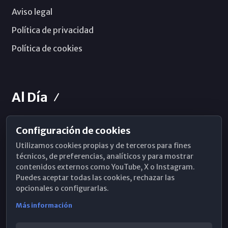
Aviso legal
Política de privacidad
Política de cookies
Al Día
Configuración de cookies
Horarios de Misa
Utilizamos cookies propias y de terceros para fines
Hemeroteca
técnicos, de preferencias, analíticos y para mostrar
contenidos externos como YouTube, X o Instagram.
WhatsApp
Puedes aceptar todas las cookies, rechazar las
opcionales o configurarlas.
Más información