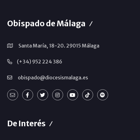
Obispado de Málaga
Santa María, 18-20. 29015 Málaga
(+34) 952 224 386
obispado@diocesismalaga.es
De Interés