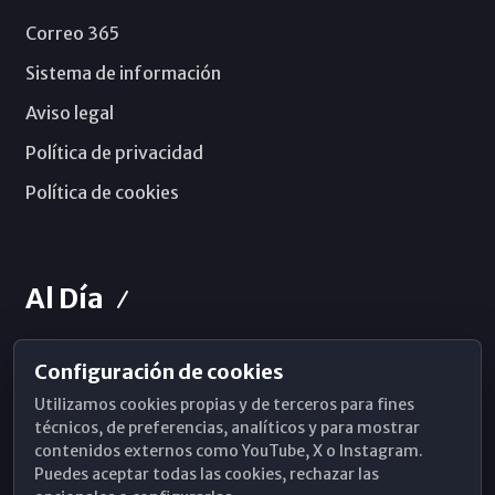
Correo 365
Sistema de información
Aviso legal
Política de privacidad
Política de cookies
Al Día
Configuración de cookies
Horarios de Misa
Utilizamos cookies propias y de terceros para fines
Hemeroteca
técnicos, de preferencias, analíticos y para mostrar
contenidos externos como YouTube, X o Instagram.
WhatsApp
Puedes aceptar todas las cookies, rechazar las