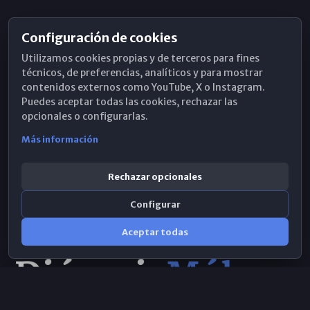
Configuración de cookies
Horarios de Misa
Utilizamos cookies propias y de terceros para fines
Hemeroteca
técnicos, de preferencias, analíticos y para mostrar
contenidos externos como YouTube, X o Instagram.
WhatsApp
Puedes aceptar todas las cookies, rechazar las
opcionales o configurarlas.
Más información
Rechazar opcionales
Configurar
Aceptar todas
Consulta IA
×