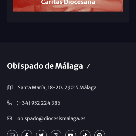
Cáritas Diocesana
Obispado de Málaga
Santa María, 18-20. 29015 Málaga
(+34) 952 224 386
obispado@diocesismalaga.es