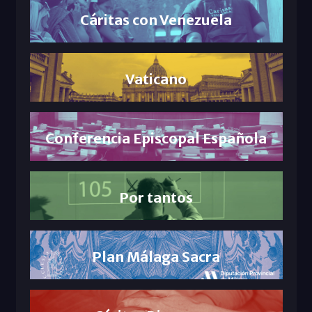
Cáritas con Venezuela
Vaticano
Conferencia Episcopal Española
Por tantos
Plan Málaga Sacra