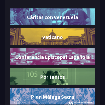
Cáritas con Venezuela
Vaticano
Conferencia Episcopal Española
Por tantos
Plan Málaga Sacra