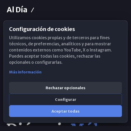
Al Día
Configuración de cookies
Horarios de Misa
Utilizamos cookies propias y de terceros para fines
Hemeroteca
técnicos, de preferencias, analíticos y para mostrar
contenidos externos como YouTube, X o Instagram.
WhatsApp
Puedes aceptar todas las cookies, rechazar las
opcionales o configurarlas.
Más información
Rechazar opcionales
Configurar
Aceptar todas