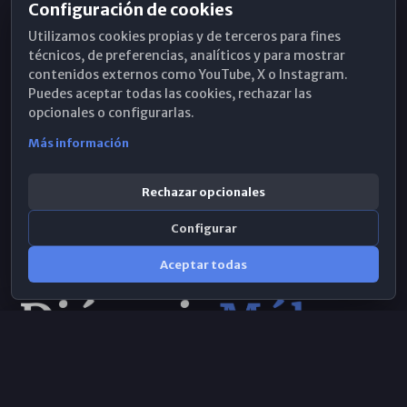
Configuración de cookies
Horarios de Misa
Utilizamos cookies propias y de terceros para fines
Hemeroteca
técnicos, de preferencias, analíticos y para mostrar
contenidos externos como YouTube, X o Instagram.
WhatsApp
Puedes aceptar todas las cookies, rechazar las
opcionales o configurarlas.
Más información
Rechazar opcionales
Configurar
Aceptar todas
Consulta IA
×
© 2026 Obispado de Málaga
Selecciona el área y realiza tu consulta