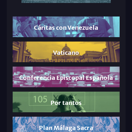
Cáritas con Venezuela
Vaticano
Conferencia Episcopal Española
Por tantos
Plan Málaga Sacra