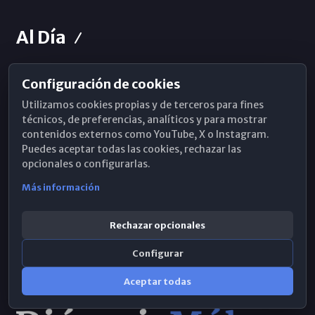
Al Día
Configuración de cookies
Horarios de Misa
Utilizamos cookies propias y de terceros para fines
Hemeroteca
técnicos, de preferencias, analíticos y para mostrar
contenidos externos como YouTube, X o Instagram.
WhatsApp
Puedes aceptar todas las cookies, rechazar las
opcionales o configurarlas.
Más información
Rechazar opcionales
Configurar
Aceptar todas