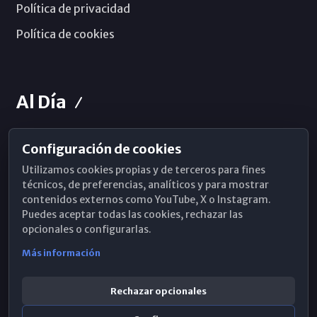
Política de privacidad
Política de cookies
Al Día
Configuración de cookies
Horarios de Misa
Utilizamos cookies propias y de terceros para fines
Hemeroteca
técnicos, de preferencias, analíticos y para mostrar
contenidos externos como YouTube, X o Instagram.
WhatsApp
Puedes aceptar todas las cookies, rechazar las
opcionales o configurarlas.
Más información
Rechazar opcionales