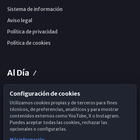
Sistema de información
Aviso legal
Política de privacidad
Política de cookies
Al Día
Configuración de cookies
Horarios de Misa
Utilizamos cookies propias y de terceros para fines
Hemeroteca
técnicos, de preferencias, analíticos y para mostrar
contenidos externos como YouTube, X o Instagram.
WhatsApp
Puedes aceptar todas las cookies, rechazar las
opcionales o configurarlas.
Más información