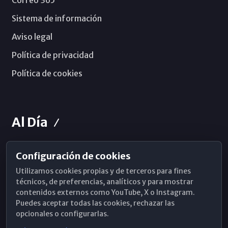
Correo 365
Sistema de información
Aviso legal
Política de privacidad
Política de cookies
Al Día
Configuración de cookies
Horarios de Misa
Utilizamos cookies propias y de terceros para fines
Hemeroteca
técnicos, de preferencias, analíticos y para mostrar
contenidos externos como YouTube, X o Instagram.
WhatsApp
Puedes aceptar todas las cookies, rechazar las
opcionales o configurarlas.