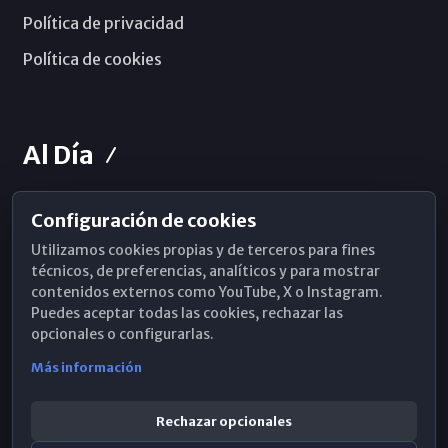
Política de privacidad
Política de cookies
Al Día
Configuración de cookies
Horarios de Misa
Utilizamos cookies propias y de terceros para fines
Hemeroteca
técnicos, de preferencias, analíticos y para mostrar
contenidos externos como YouTube, X o Instagram.
WhatsApp
Puedes aceptar todas las cookies, rechazar las
opcionales o configurarlas.
Más información
Rechazar opcionales