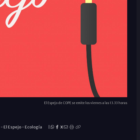
El Espejo de COPE se emite los viernes a las 13.33 horas
s
-
El Espejo
-
Ecología
|
X