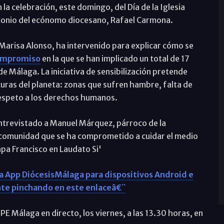
la celebración, este domingo, del Día de la Iglesia
imonio del ecónomo diocesano, Rafael Carmona.
Marisa Alonso, ha intervenido para explicar cómo se
ompromiso
en la que se han implicado un total de 17
e Málaga. La iniciativa de sensibilización pretende
oscuras del planeta: zonas que sufren hambre, falta de
respeto a los derechos humanos.
ntrevistado a Manuel Márquez, párroco de la
a comunidad que se ha comprometido a cuidar el medio
pa Francisco en Laudato Si'
a App DiócesisMálaga para dispositivos Android e
te pinchando en este enlaceâ€¨
 Málaga en directo, los viernes, a las 13.30 horas, en