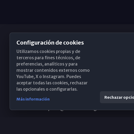
Configuración de cookies
Utilizamos cookies propias y de
Obispado de Málaga
terceros para fines técnicos, de
preferencias, analíticos y para
mostrar contenidos externos como
YouTube, X o Instagram. Puedes
Santa María, 18-20. 29015 Málaga
aceptar todas las cookies, rechazar
las opcionales o configurarlas.
(+34) 952 224 386
Rechazar opci
Más información
obispado@diocesismalaga.es