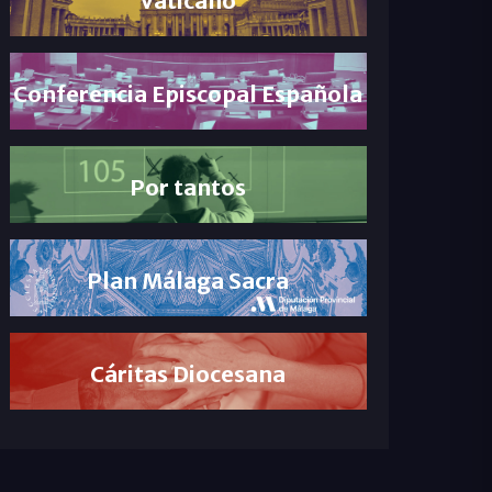
Conferencia Episcopal Española
Por tantos
Plan Málaga Sacra
Cáritas Diocesana