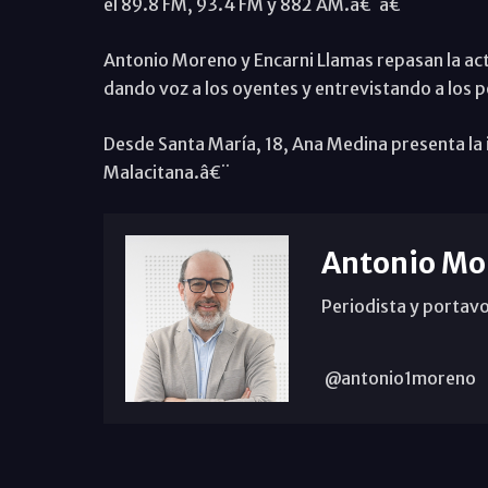
el 89.8 FM, 93.4 FM y 882 AM.â€¨â€¨
Antonio Moreno y Encarni Llamas repasan la act
dando voz a los oyentes y entrevistando a los 
Desde Santa María, 18, Ana Medina presenta la i
Malacitana.â€¨
Antonio Mo
Periodista y portavo
@antonio1moreno