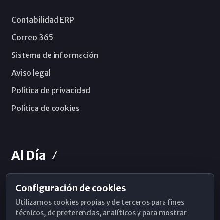
Contabilidad ERP
Correo 365
Sistema de información
Aviso legal
Política de privacidad
Política de cookies
Al Día
Configuración de cookies
Horarios de Misa
Utilizamos cookies propias y de terceros para fines
Hemeroteca
técnicos, de preferencias, analíticos y para mostrar