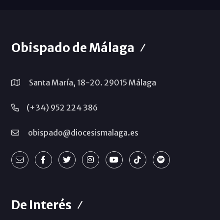
Obispado de Málaga
Santa María, 18-20. 29015 Málaga
(+34) 952 224 386
obispado@diocesismalaga.es
De Interés