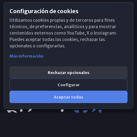
Configuración de cookies
Horarios de Misa
Utilizamos cookies propias y de terceros para fines
Hemeroteca
técnicos, de preferencias, analíticos y para mostrar
contenidos externos como YouTube, X o Instagram.
WhatsApp
Puedes aceptar todas las cookies, rechazar las
opcionales o configurarlas.
Más información
Rechazar opcionales
Configurar
Aceptar todas
Consulta IA
×
Selecciona el área y realiza tu consulta
© 2026 Obispado de Málaga