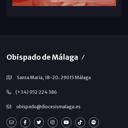
Obispado de Málaga
Santa María, 18-20. 29015 Málaga
(+34) 952 224 386
obispado@diocesismalaga.es