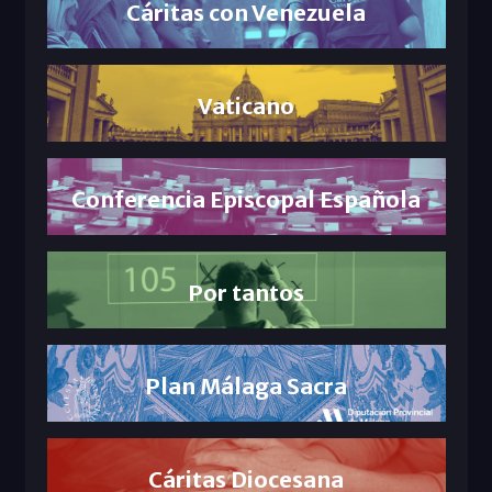
Cáritas con Venezuela
Vaticano
Conferencia Episcopal Española
Por tantos
Plan Málaga Sacra
Cáritas Diocesana