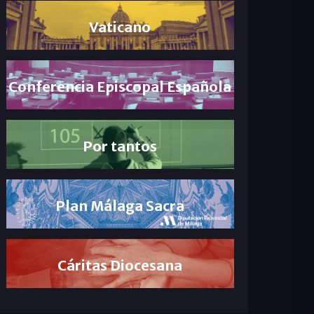
Vaticano
Conferencia Episcopal Española
Por tantos
Plan Málaga Sacra
Cáritas Diocesana