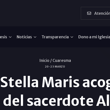
Atención
esis
Noticias
Transparencia
Dono a mi Iglesi
Inicio /
Cuaresma
20-23 MARZO
Stella Maris aco
del sacerdote A