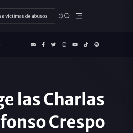
 a víctimas de abusos
a
ge las Charlas
lfonso Crespo