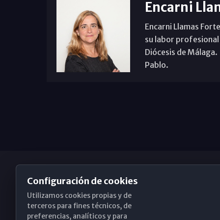
Encarni Lla
Encarni Llamas Forte
su labor profesional
Diócesis de Málaga. B
Pablo.
Configuración de cookies
Utilizamos cookies propias y de
Obispado de Málaga
terceros para fines técnicos, de
preferencias, analíticos y para