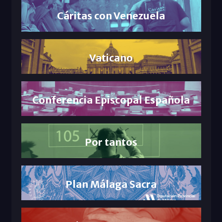
Cáritas con Venezuela
Vaticano
Conferencia Episcopal Española
Por tantos
Plan Málaga Sacra