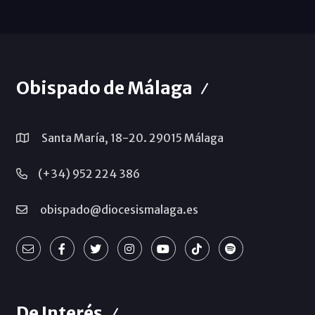
Obispado de Málaga
Santa María, 18-20. 29015 Málaga
(+34) 952 224 386
obispado@diocesismalaga.es
De Interés