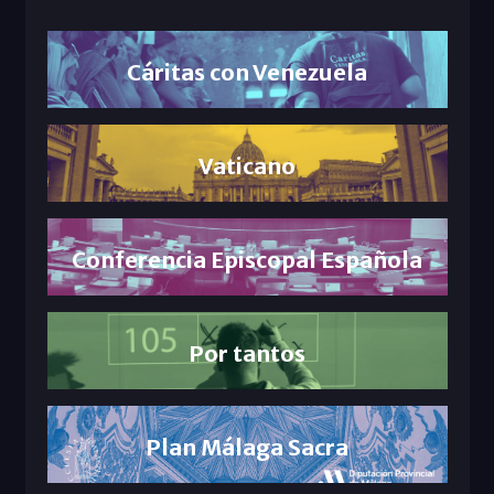
Cáritas con Venezuela
Vaticano
Conferencia Episcopal Española
Por tantos
Plan Málaga Sacra