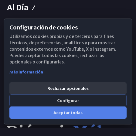
Al Día
Configuración de cookies
Horarios de Misa
Utilizamos cookies propias y de terceros para fines
Hemeroteca
técnicos, de preferencias, analíticos y para mostrar
contenidos externos como YouTube, X o Instagram.
WhatsApp
Puedes aceptar todas las cookies, rechazar las
opcionales o configurarlas.
Más información
Rechazar opcionales
Configurar
Aceptar todas