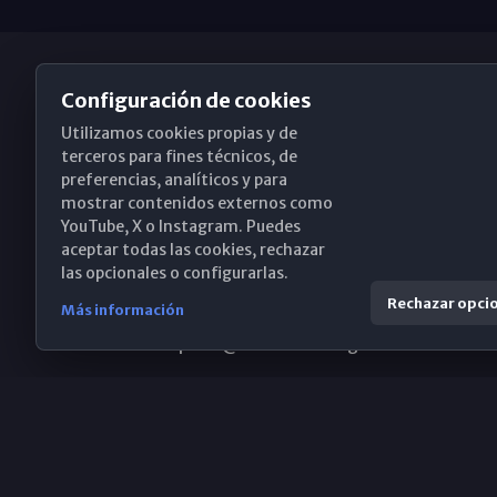
Configuración de cookies
Utilizamos cookies propias y de
Obispado de Málaga
terceros para fines técnicos, de
preferencias, analíticos y para
mostrar contenidos externos como
YouTube, X o Instagram. Puedes
Santa María, 18-20. 29015 Málaga
aceptar todas las cookies, rechazar
las opcionales o configurarlas.
(+34) 952 224 386
Rechazar opci
Más información
obispado@diocesismalaga.es