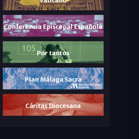
Conferencia Episcopal Española
Por tantos
Plan Málaga Sacra
Cáritas Diocesana