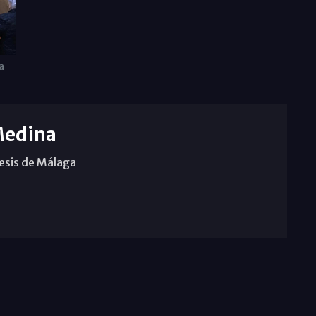
a
Medina
cesis de Málaga