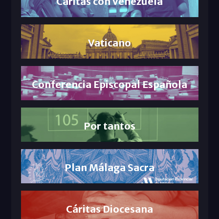
Cáritas con Venezuela
Vaticano
Conferencia Episcopal Española
Por tantos
Plan Málaga Sacra
Cáritas Diocesana