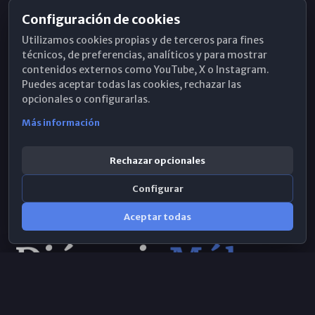
Configuración de cookies
Horarios de Misa
Utilizamos cookies propias y de terceros para fines
Hemeroteca
técnicos, de preferencias, analíticos y para mostrar
contenidos externos como YouTube, X o Instagram.
WhatsApp
Puedes aceptar todas las cookies, rechazar las
opcionales o configurarlas.
Más información
Rechazar opcionales
Configurar
Aceptar todas
Consulta IA
×
Selecciona el área y realiza tu consulta
© 2026 Obispado de Málaga