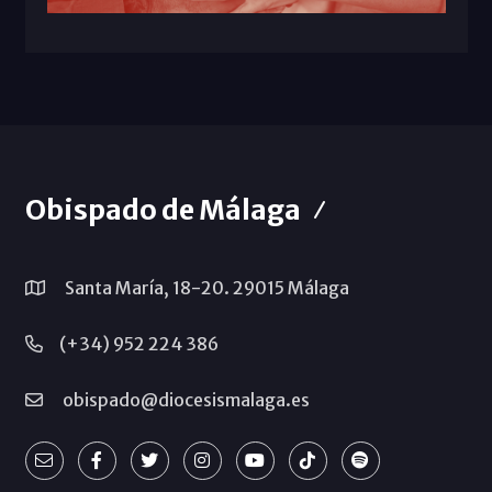
Obispado de Málaga
Santa María, 18-20. 29015 Málaga
(+34) 952 224 386
obispado@diocesismalaga.es