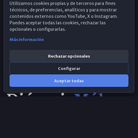
Utilizamos cookies propias y de terceros para fines
Hemeroteca
técnicos, de preferencias, analíticos y para mostrar
contenidos externos como YouTube, X o Instagram.
WhatsApp
Puedes aceptar todas las cookies, rechazar las
opcionales o configurarlas.
Más información
Rechazar opcionales
Configurar
Aceptar todas
Consulta IA
×
© 2026 Obispado de Málaga
Selecciona el área y realiza tu consulta