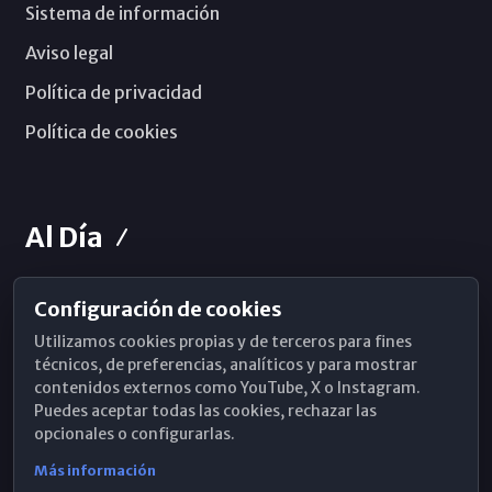
Sistema de información
Aviso legal
Política de privacidad
Política de cookies
Al Día
Configuración de cookies
Horarios de Misa
Utilizamos cookies propias y de terceros para fines
Hemeroteca
técnicos, de preferencias, analíticos y para mostrar
contenidos externos como YouTube, X o Instagram.
WhatsApp
Puedes aceptar todas las cookies, rechazar las
opcionales o configurarlas.
Más información