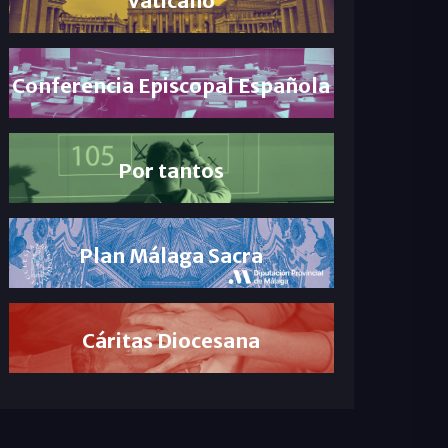
Conferencia Episcopal Española
Por tantos
Plan Málaga Sacra
Cáritas Diocesana