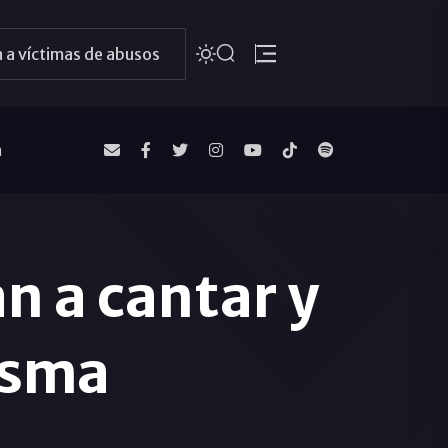
 a víctimas de abusos
a
an a cantar y
esma