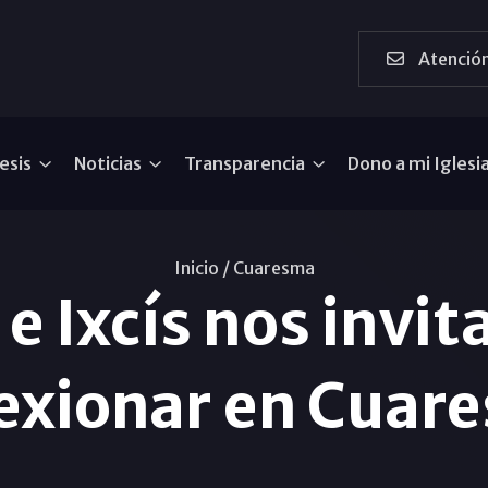
Atención
esis
Noticias
Transparencia
Dono a mi Iglesi
Inicio /
Cuaresma
e Ixcís nos invit
lexionar en Cuar