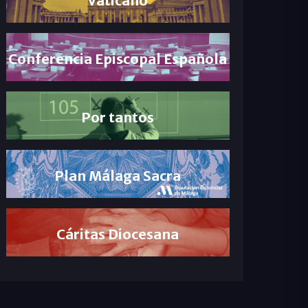
Conferencia Episcopal Española
Por tantos
Plan Málaga Sacra
Cáritas Diocesana