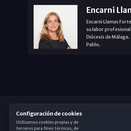
Encarni Lla
Encarni Llamas Forte
su labor profesional
Diócesis de Málaga. B
Pablo.
Configuración de cookies
Utilizamos cookies propias y de
Obispado de Málaga
terceros para fines técnicos, de