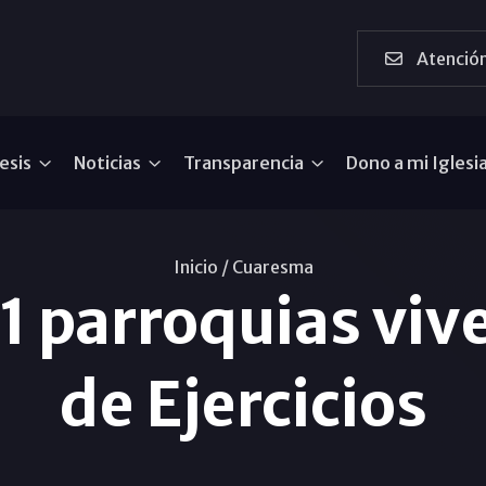
Atención
esis
Noticias
Transparencia
Dono a mi Iglesi
Inicio /
Cuaresma
11 parroquias viv
de Ejercicios