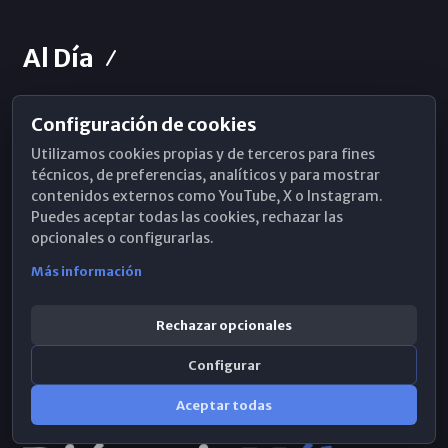
Al Día
Configuración de cookies
Horarios de Misa
Utilizamos cookies propias y de terceros para fines
Hemeroteca
técnicos, de preferencias, analíticos y para mostrar
contenidos externos como YouTube, X o Instagram.
WhatsApp
Puedes aceptar todas las cookies, rechazar las
opcionales o configurarlas.
Más información
Rechazar opcionales
Configurar
Aceptar todas