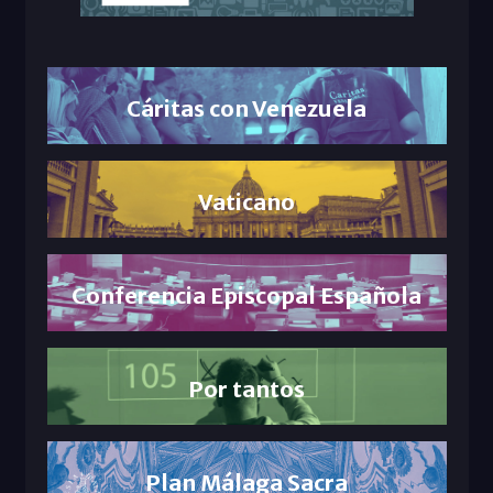
Cáritas con Venezuela
Vaticano
Conferencia Episcopal Española
Por tantos
Plan Málaga Sacra