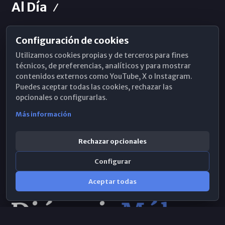
Al Día
Configuración de cookies
Horarios de Misa
Utilizamos cookies propias y de terceros para fines
Hemeroteca
técnicos, de preferencias, analíticos y para mostrar
contenidos externos como YouTube, X o Instagram.
WhatsApp
Puedes aceptar todas las cookies, rechazar las
opcionales o configurarlas.
Más información
Rechazar opcionales
Configurar
Aceptar todas
Consulta IA