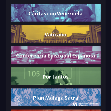
Cáritas con Venezuela
Vaticano
Conferencia Episcopal Española
Por tantos
Plan Málaga Sacra