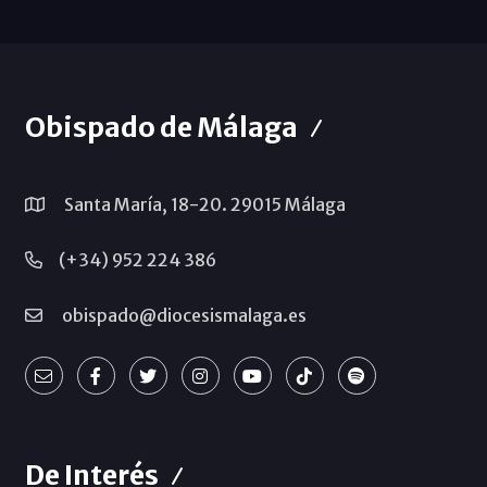
Obispado de Málaga
Santa María, 18-20. 29015 Málaga
(+34) 952 224 386
obispado@diocesismalaga.es
De Interés