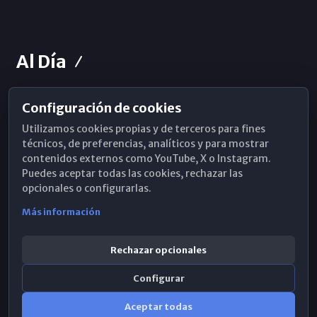
Al Día
Configuración de cookies
Horarios de Misa
Utilizamos cookies propias y de terceros para fines
Hemeroteca
técnicos, de preferencias, analíticos y para mostrar
contenidos externos como YouTube, X o Instagram.
WhatsApp
Puedes aceptar todas las cookies, rechazar las
opcionales o configurarlas.
Más información
Rechazar opcionales
Configurar
Aceptar todas