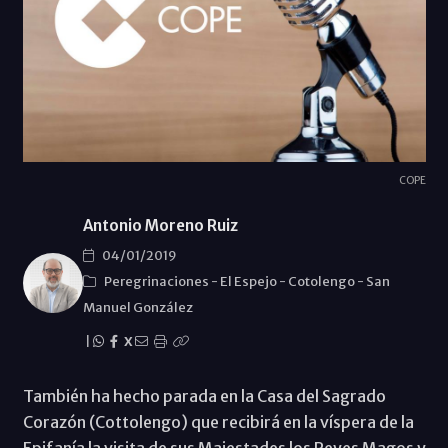
COPE
Antonio Moreno Ruiz
04/01/2019
Peregrinaciones
-
El Espejo
-
Cotolengo
-
San
Manuel González
|
X
También ha hecho parada en la Casa del Sagrado
Corazón (Cottolengo) que recibirá en la víspera de la
Epifanía la visita de sus Majestades los Reyes Magos y