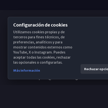
Configuración de cookies
Utilizamos cookies propias y de
Obispado de Málaga
terceros para fines técnicos, de
preferencias, analíticos y para
mostrar contenidos externos como
YouTube, X o Instagram. Puedes
Santa María, 18-20. 29015 Málaga
aceptar todas las cookies, rechazar
las opcionales o configurarlas.
(+34) 952 224 386
Rechazar opci
Más información
obispado@diocesismalaga.es