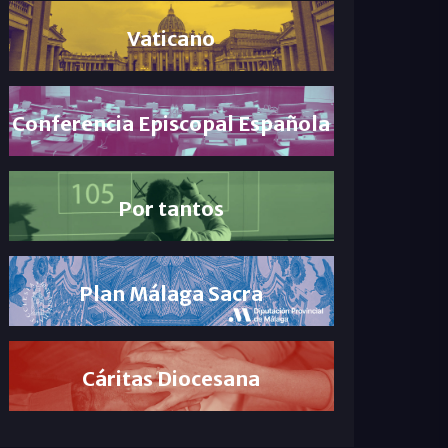
Vaticano
Conferencia Episcopal Española
Por tantos
Plan Málaga Sacra
Cáritas Diocesana