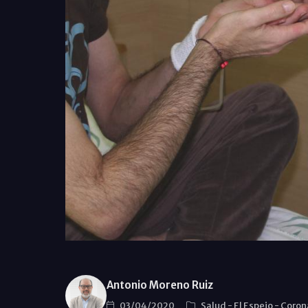
Antonio Moreno Ruiz
03/04/2020
Salud
-
El Espejo
-
Coron