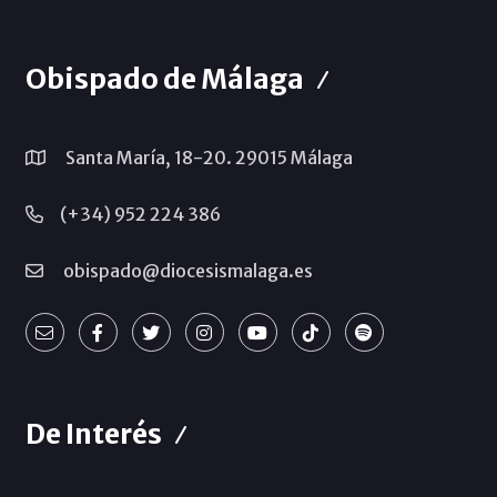
Obispado de Málaga
Santa María, 18-20. 29015 Málaga
(+34) 952 224 386
obispado@diocesismalaga.es
De Interés