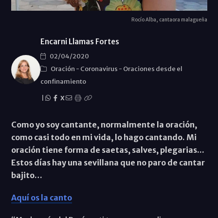
Rocío Alba, cantaora malagueña
Encarni Llamas Fortes
02/04/2020
Oración
-
Coronavirus
-
Oraciones desde el
confinamiento
|
X
Como yo soy cantante, normalmente la oración,
como casi todo en mi vida, lo hago cantando. Mi
oración tiene forma de saetas, salves, plegarias...
Estos días hay una sevillana que no paro de cantar
bajito…
Aquí os la canto