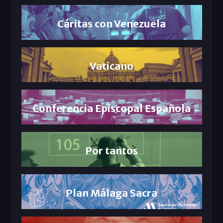
Cáritas con Venezuela
Vaticano
Conferencia Episcopal Española
Por tantos
Plan Málaga Sacra