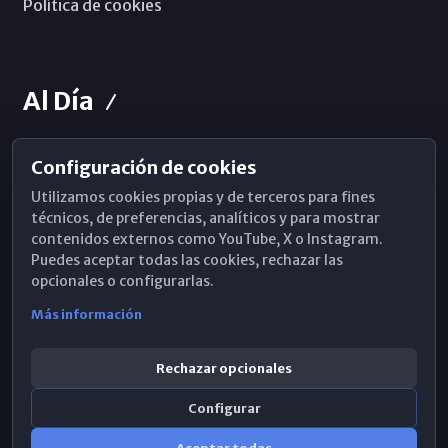
Política de cookies
Al Día
Configuración de cookies
Horarios de Misa
Utilizamos cookies propias y de terceros para fines
Hemeroteca
técnicos, de preferencias, analíticos y para mostrar
contenidos externos como YouTube, X o Instagram.
WhatsApp
Puedes aceptar todas las cookies, rechazar las
opcionales o configurarlas.
Más información
Rechazar opcionales
Configurar