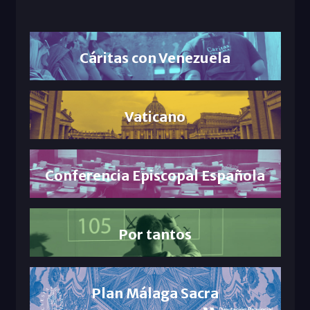
Cáritas con Venezuela
Vaticano
Conferencia Episcopal Española
Por tantos
Plan Málaga Sacra