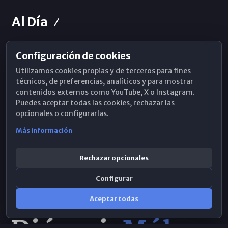
Al Día
Configuración de cookies
Horarios de Misa
Utilizamos cookies propias y de terceros para fines
Hemeroteca
técnicos, de preferencias, analíticos y para mostrar
contenidos externos como YouTube, X o Instagram.
WhatsApp
Puedes aceptar todas las cookies, rechazar las
opcionales o configurarlas.
Más información
Rechazar opcionales
Configurar
Aceptar todas