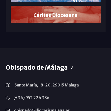
Cáritas Diocesana
Obispado de Málaga
Santa María, 18-20. 29015 Málaga
(+34) 952 224 386
obispado@diocesismalaga.es