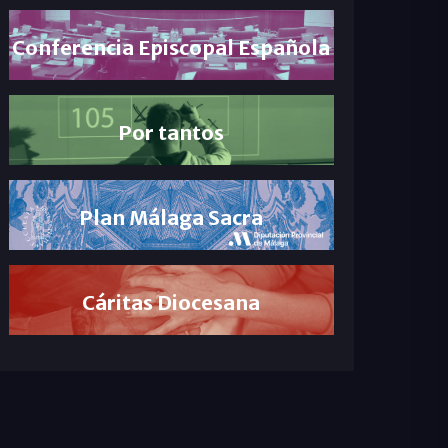
Conferencia Episcopal Española
Por tantos
Plan Málaga Sacra
Cáritas Diocesana