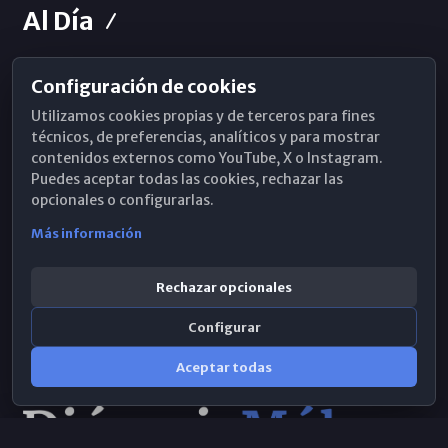
Al Día
Configuración de cookies
Horarios de Misa
Utilizamos cookies propias y de terceros para fines
Hemeroteca
técnicos, de preferencias, analíticos y para mostrar
contenidos externos como YouTube, X o Instagram.
WhatsApp
Puedes aceptar todas las cookies, rechazar las
opcionales o configurarlas.
Más información
Rechazar opcionales
Configurar
Aceptar todas