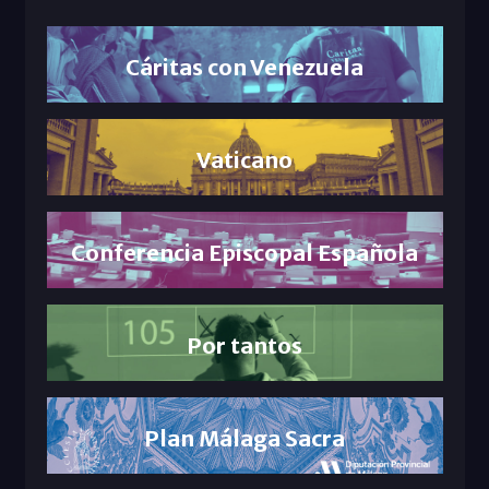
Cáritas con Venezuela
Vaticano
Conferencia Episcopal Española
Por tantos
Plan Málaga Sacra