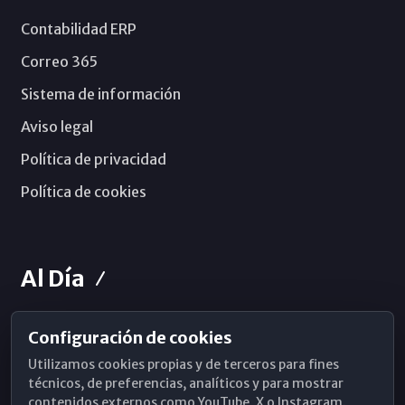
Contabilidad ERP
Correo 365
Sistema de información
Aviso legal
Política de privacidad
Política de cookies
Al Día
Configuración de cookies
Horarios de Misa
Utilizamos cookies propias y de terceros para fines
Hemeroteca
técnicos, de preferencias, analíticos y para mostrar
contenidos externos como YouTube, X o Instagram.