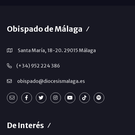
Obispado de Málaga
Santa María, 18-20. 29015 Málaga
(+34) 952 224 386
obispado@diocesismalaga.es
De Interés