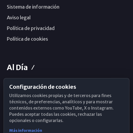
Sistema de información
Aviso legal
Política de privacidad
Política de cookies
Al Día
Configuración de cookies
Horarios de Misa
Utilizamos cookies propias y de terceros para fines
Hemeroteca
técnicos, de preferencias, analíticos y para mostrar
contenidos externos como YouTube, X o Instagram.
WhatsApp
Puedes aceptar todas las cookies, rechazar las
opcionales o configurarlas.
Más información